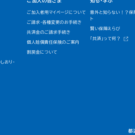
ご加入の皆さま
知る・学ぶ
ご加入者用マイページについて
意外と知らない！？保
ト
ご請求・各種変更のお手続き
賢い保障えらび
共済金のご請求手続き
「共済」って何？
個人賠償責任保険のご案内
割戻金について​
しおり・
都