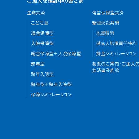
ご加入を検討中の皆さま
生命共済
傷害保障型共済
こども型
新型火災共済
総合保障型
地震特約
入院保障型
借家人賠償責任特約
総合保障型＋入院保障型
掛金シミュレーション
熟年型
制度のご案内・ご加入の
共済事業約款
熟年入院型
熟年型＋熟年入院型
保障シミュレーション