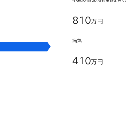
不慮の事故
（交通事故を除く）
810
63,000
万円
円
病気
410
万円
お支払いの一例です。同様の事例でも、入・通院の日数等によりお支払い金額