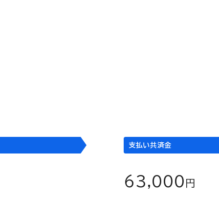
た。
階段で足をふみはずし、左足
通院
1日当たり
45,000
×
円
3,000
円
支払い共済金
63,000
円