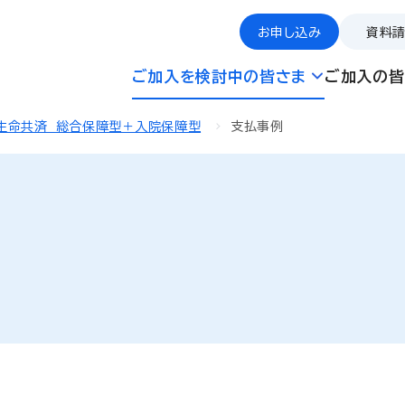
お申し込み
資料
ご加入を検討中の皆さま
ご加入の皆
生命共済 総合保障型＋入院保障型
支払事例