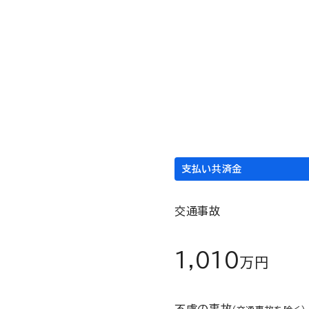
死亡
ご加入者が万一、事故や病気
院。
当面の生活資金として共済金
支払い共済金
交通事故
675,000
円
1,010
万円