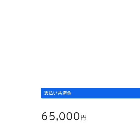
20,000
円
入院
1日当たり
入院日数
×
15,000
3
円
日
支払い共済金
65,000
円