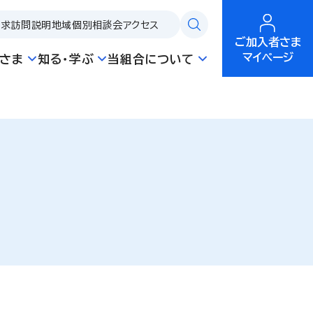
請求
訪問説明
地域個別相談会
アクセス
ご加入者さま
マイページ
さま
知る・学ぶ
当組合について