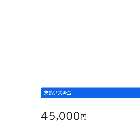
急性ウイルス性腸炎と診断され、３日間入院し
入院
1日当たり
入院日数
×
15,000
3
円
日
支払い共済金
45,000
円