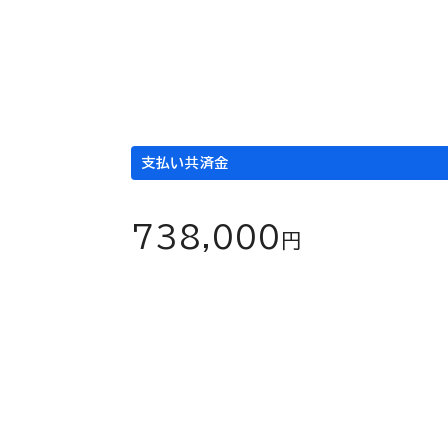
1日当たり
通院日数
×
3,000
21
円
日
支払い共済金
738,000
円
上記は