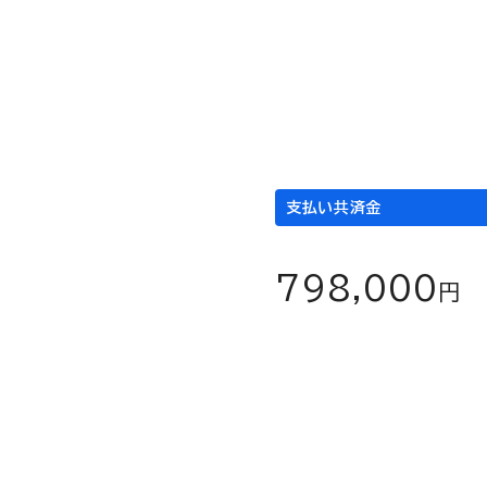
通院
1日当たり
×
3,000
円
支払い共済金
798,000
円