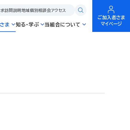
請求
訪問説明
地域個別相談会
アクセス
ご加入者さま
マイページ
さま
知る・学ぶ
当組合について