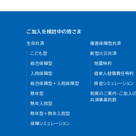
ご加入を検討中の皆さま
生命共済
傷害保障型共済
こども型
新型火災共済
総合保障型
地震特約
入院保障型
借家人賠償責任特約
総合保障型＋入院保障型
掛金シミュレーション
熟年型
制度のご案内・ご加入の
共済事業約款
熟年入院型
熟年型＋熟年入院型
保障シミュレーション