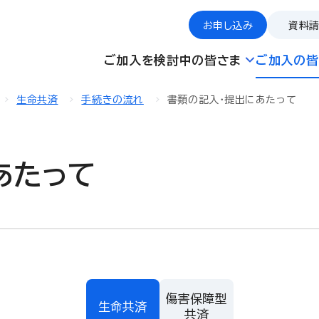
お申し込み
資料
ご加入を検討中の皆さま
ご加入の皆
生命共済
手続きの流れ
書類の記入・提出にあたって
あたって
傷害保障型
生命共済
共済