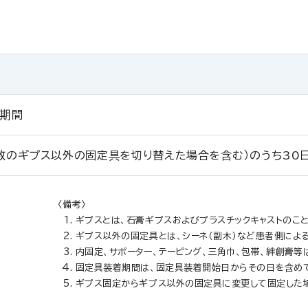
全期間
数のギプス以外の固定具を切り替えた場合を含む）のうち30日
〈備考〉
ギプスとは、石膏ギプスおよびプラスチックキャストのこ
ギプス以外の固定具とは、シーネ（副木）など患者側によ
内固定、サポーター、テーピング、三角巾、包帯、絆創膏等
固定具装着期間は、固定具装着開始日からその日を含めて
ギプス固定からギプス以外の固定具に変更して固定した場