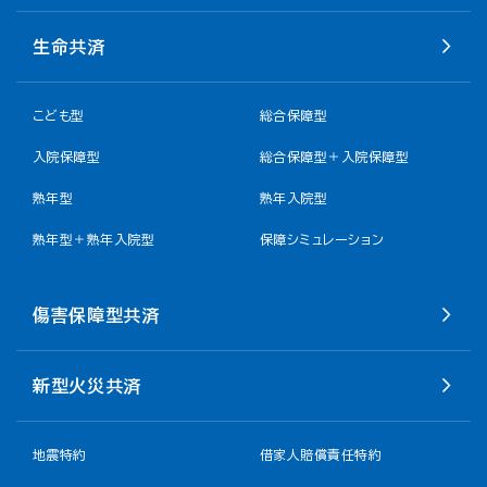
生命共済
こども型
総合保障型
入院保障型
総合保障型＋入院保障型
熟年型
熟年入院型
熟年型＋熟年入院型
保障シミュレーション
傷害保障型共済
新型火災共済
地震特約
借家人賠償責任特約