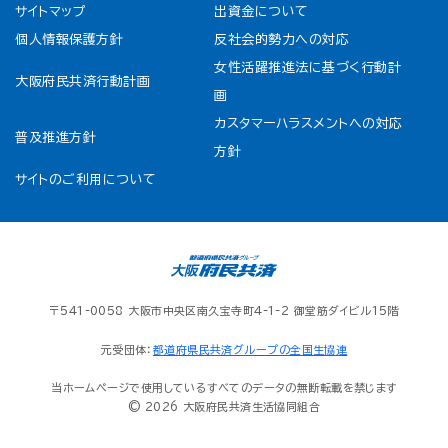
サイトマップ
出資金について
個人情報保護方針
反社会的勢力への対応
女性活躍推進法に基づく行動計
大阪府民共済行動計画
画
カスタマーハラスメントへの対応
普及推進方針
方針
サイトのご利用について
〒541-0058 大阪市中央区南久宝寺町4-1-2 御堂筋ダイビル15階
元受団体：
都道府県民共済グループの全国生協連
当ホームページで使用しているすべてのデータの無断転載を禁じます
© 2026 大阪府民共済生活協同組合