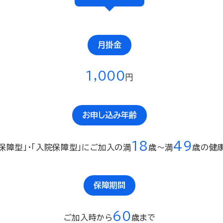
月掛金
1,000
円
お申し込み年齢
18
4
9
保障型」・「入院保障型」にご加入の満
歳〜満
歳の健
保障期間
60
ご加入時から
歳まで