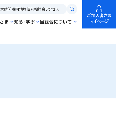
請求
訪問説明
地域個別相談会
アクセス
ご加入者さま
マイページ
さま
知る・学ぶ
当組合について