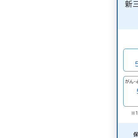
新
がん・
※