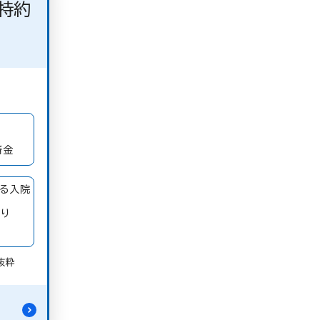
特約
済金
よる入院
り
抜粋