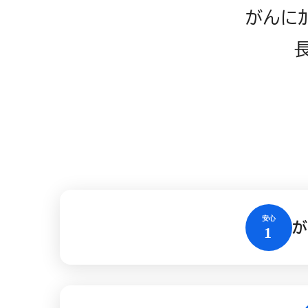
がんに
が