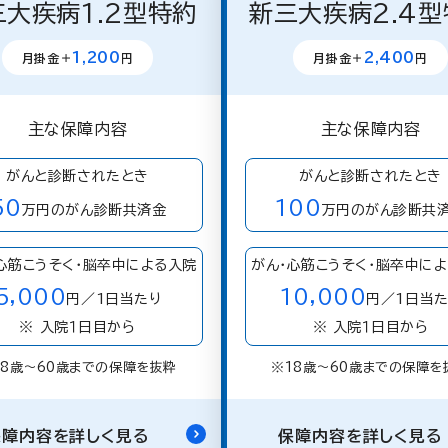
三大疾病1.2型特約
新三大疾病2.4型
1,200
2,400
月掛金＋
円
月掛金＋
円
主な保障内容
主な保障内容
がんと診断されたとき
がんと診断されたとき
50
100
万円のがん診断共済金
万円のがん診断共
心筋こうそく・脳卒中による入院
がん・心筋こうそく・脳卒中に
5,000
10,000
円／1日当たり
円／1日当た
※ 入院１日目から
※ 入院１日目から
18歳〜60歳までの保障を抜粋
※18歳〜60歳までの保障を
保障内容を詳しく見る
保障内容を詳しく見る