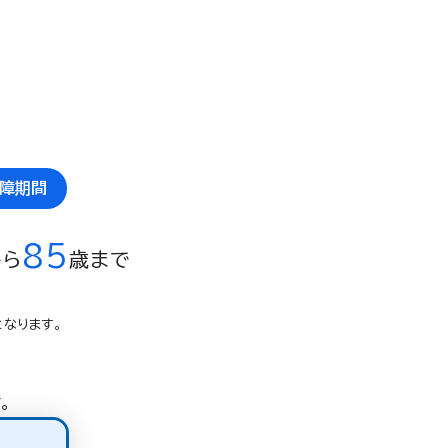
障期間
85
から
歳まで
となります。
。