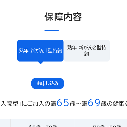
保障内容
熟年 新がん２型特
熟年 新がん１型特約
約
お申し込み
65
69
年入院型」にご加入の満
歳〜満
歳の健康