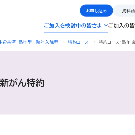
お申し込み
資料
ご加入を検討中の皆さま
ご加入の皆
生命共済 熟年型＋熟年入院型
特約コース
特約コース：熟年 
 新がん特約