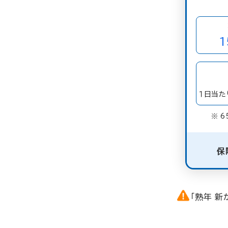
1
１日当た
※ 
保
「熟年 