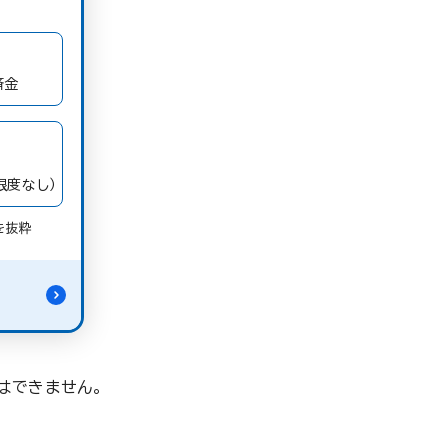
き
済金
限度なし）
を抜粋
る
はできません。