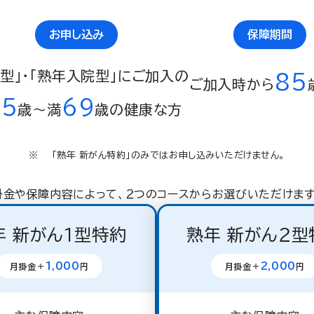
お申し込み
保障期間
年型」・「熟年入院型」にご加入の
85
ご加入時から
65
69
歳〜満
歳の健康な方
「熟年 新がん特約」のみではお申し込みいただけません。
掛金や保障内容によって、２つのコースからお選びいただけます
年 新がん１型特約
熟年 新がん２型
1,000
2,000
月掛金＋
円
月掛金＋
円