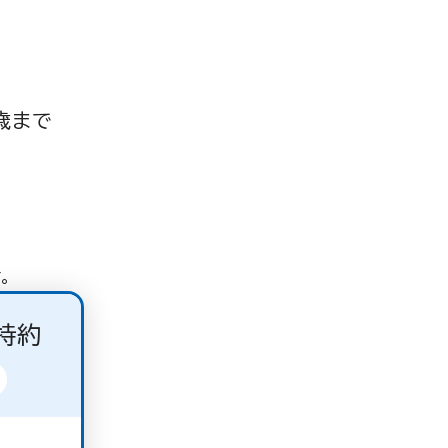
歳まで
。
特約