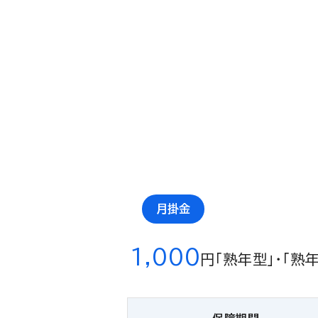
月掛金
1,000
円
「熟年型」・「熟