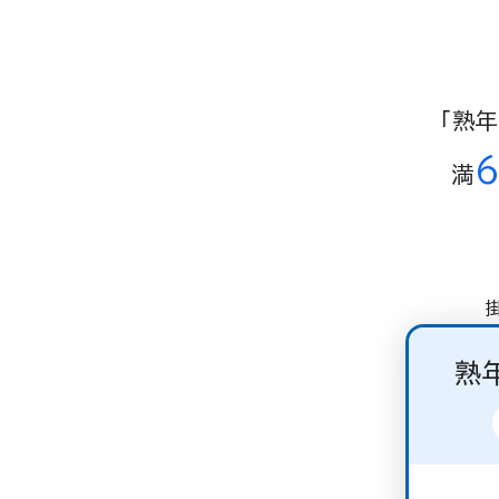
「熟
満
熟