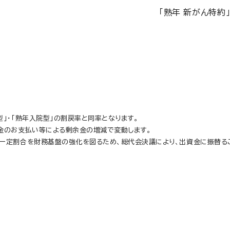
「熟年 新がん特
型」・「熟年入院型」の割戻率と同率となります。
金のお支払い等による剰余金の増減で変動します。
一定割合を財務基盤の強化を図るため、総代会決議により、出資金に振替る