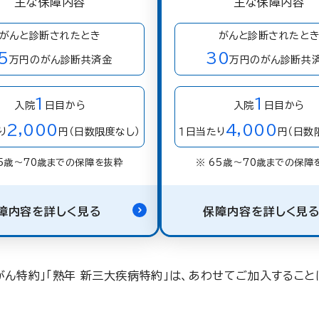
主な保障内容
主な保障内容
がんと診断されたとき
がんと診断されたと
5
30
万円のがん診断共済金
万円のがん診断共
1
1
入院
日目から
入院
日目から
2,000
4,000
り
円（日数限度なし）
１日当たり
円（日数
65歳〜70歳までの保障を抜粋
※ 65歳〜70歳までの保障
障内容を詳しく見る
保障内容を詳しく見
新がん特約」「熟年 新三大疾病特約」は、あわせてご加入すること