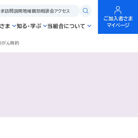
請求
訪問説明
地域個別相談会
アクセス
ご加入者さま
マイページ
さま
知る・学ぶ
当組合について
新がん特約