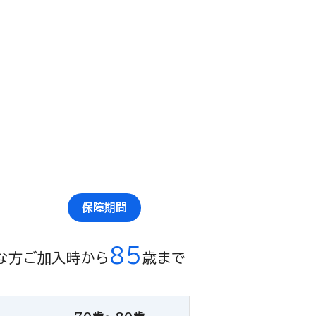
保障期間
85
な方
ご加入時から
歳まで