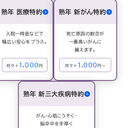
熟年 医療特約
熟年 新がん特約
入院一時金などで
死亡原因の割合が
幅広い
安心をプラス。
一番高いがんに
備えます。
1,000
1,000
月々＋
円
月々＋
円～
熟年 新三大疾病特約
がん・心筋こうそく・
脳卒中を手厚く