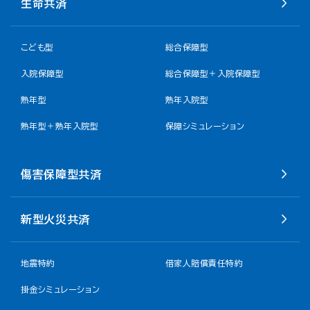
生命共済
こども型
総合保障型
入院保障型
総合保障型＋入院保障型
熟年型
熟年入院型
熟年型＋熟年入院型
保障シミュレーション
傷害保障型共済
新型火災共済
地震特約
借家人賠償責任特約
掛金シミュレーション