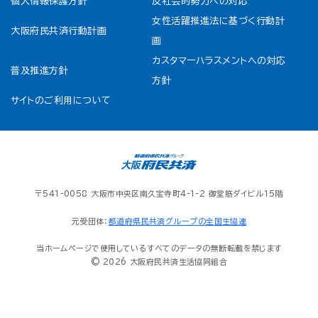
個人情報保護方針
反社会的勢力への対応
女性活躍推進法に基づく行動計
大阪府民共済行動計画
画
カスタマーハラスメントへの対応
普及推進方針
方針
サイトのご利用について
〒541-0058 大阪市中央区南久宝寺町4-1-2 御堂筋ダイビル15階
元受団体：
都道府県民共済グループの全国生協連
当ホームページで使用しているすべてのデータの無断転載を禁じます
© 2026 大阪府民共済生活協同組合