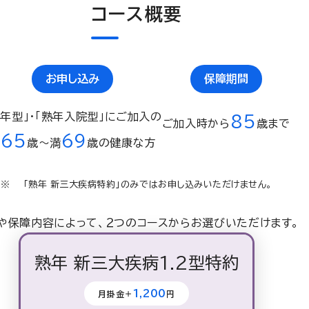
コース概要
お申し込み
保障期間
熟年型」・「熟年入院型」にご加入の
85
ご加入時から
歳まで
65
69
満
歳〜満
歳の健康な方
「熟年 新三大疾病特約」のみではお申し込みいただけません。
や保障内容によって、２つのコースからお選びいただけます。
熟年 新三大疾病1.2型特約
1,200
月掛金＋
円