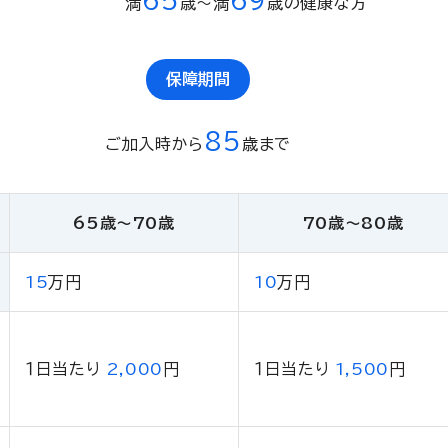
65
69
満
歳〜満
歳の健康な方
保障期間
85
ご加入時から
歳まで
65歳〜70歳
70歳〜80歳
15
万円
10
万円
１日当たり
2,000
円
１日当たり
1,500
円