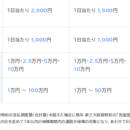
１日当たり
2,000
円
１日当たり
1,500
円
１日当たり
1,000
円
１日当たり
1,000
円
１
万円
・
2.5
万円
・
５
万円
・
１
万円
・
2.5
万円
・
５
万円
・
10
万円
10
万円
1
万円
～
100
万円
1
万円
～
50
万円
療特約の支払限度額（合計額）を超えた場合に熟年 新三大疾病特約の「先進医
その日を含めて１年以内の保障期間内の通院が保障の対象となり、あわせて6