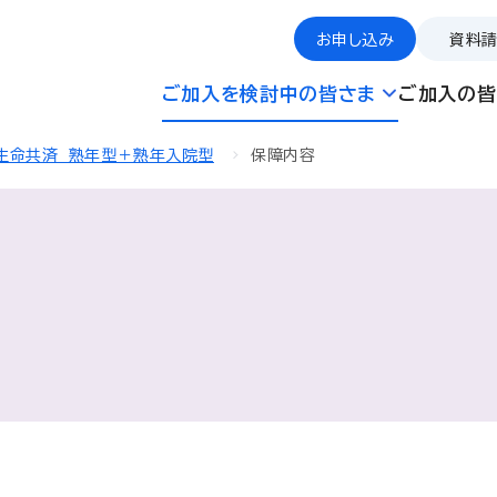
お申し込み
資料
ご加入を検討中の皆さま
ご加入の皆
生命共済 熟年型＋熟年入院型
保障内容