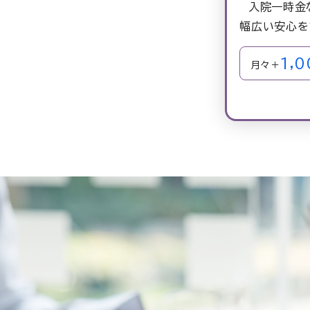
入院一時金
幅広い
安心を
1,0
月々＋