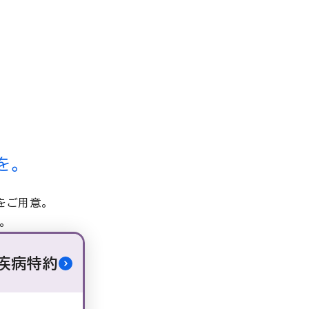
を。
をご用意。
。
疾病特約