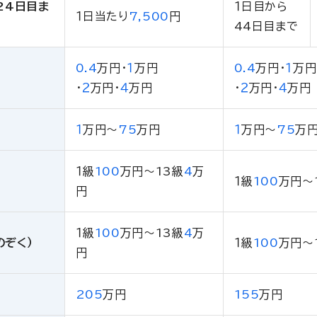
24日目ま
１日目から
１日当たり
7,500
円
44日目まで
0.4
万円
・
１
万円
0.4
万円
・
１
万円
・
２
万円
・
４
万円
・
２
万円
・
４
万円
１
万円
〜
75
万円
１
万円
〜
75
万
１級
100
万円
〜13級
4
万
１級
100
万円
〜
円
１級
100
万円
〜13級
4
万
のぞく）
１級
100
万円
〜
円
205
万円
155
万円