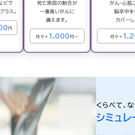
などで
死亡原因の割合が
がん・心筋
プラス。
一番高いがんに
脳卒中を
備えます。
カバーし
00
円
1,000
1,
月々＋
円～
月々＋
くらべて、な
シミュレ