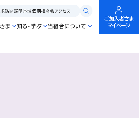
請求
訪問説明
地域個別相談会
アクセス
ご加入者さま
マイページ
さま
知る・学ぶ
当組合について