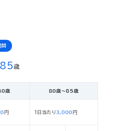
期間
85
歳
80歳
80歳〜85歳
00
円
１日当たり
3,000
円