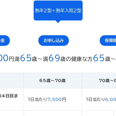
熟年２型＋熟年入院２型
掛金
お申し込み
保障
00
65
69
65
円
満
歳〜満
歳の健康な方
歳〜
65歳〜70歳
70歳〜
84日目ま
１日当たり
7,500
円
１日当たり
6,0