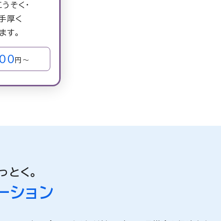
こうそく・
手厚く
ます。
200
円～
っとく。
ーション