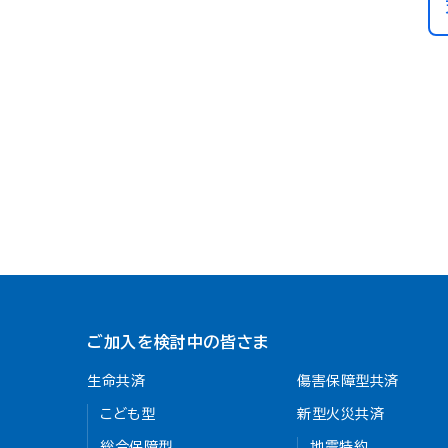
ご加入を検討中の皆さま
生命共済
傷害保障型共済
こども型
新型火災共済
総合保障型
地震特約