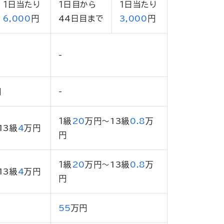
１日当たり
１日目から
１日当たり
6,000
円
44日目まで
3,000
円
-
円
-
１級
20
万円
〜13級
0.8
万
13級
4
万円
円
１級
20
万円
〜13級
0.8
万
13級
4
万円
円
55
万円