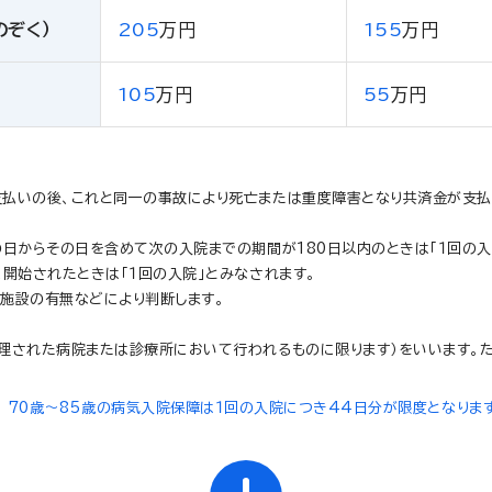
のぞく）
205
万円
155
万円
105
万円
55
万円
支払いの後、これと同一の事故により死亡または重度障害となり共済金が支
日からその日を含めて次の入院までの期間が180日以内のときは「１回の入
開始されたときは「１回の入院」とみなされます。
る施設の有無などにより判断します。
理された病院または診療所において行われるものに限ります）をいいます。た
70歳～85歳の病気入院保障は１回の入院につき44日分が限度となりま