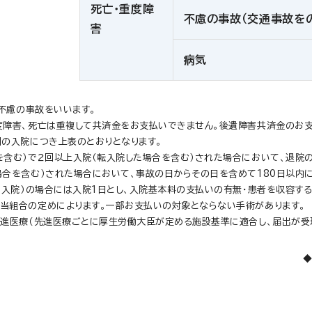
死亡・重度障
不慮の事故（交通事故を
害
病気
・不慮の事故をいいます。
度障害、死亡は重複して共済金をお支払いできません。後遺障害共済金のお
回の入院につき上表のとおりとなります。
含む）で２回以上入院（転入院した場合を含む）された場合において、退院の
合を含む）された場合において、事故の日からその日を含めて180日以内に
り入院）の場合には入院1日とし、入院基本料の支払いの有無・患者を収容す
当組合の定めによります。一部お支払いの対象とならない手術があります。
先進医療（先進医療ごとに厚生労働大臣が定める施設基準に適合し、届出が受