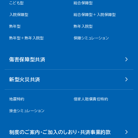
こども型
総合保障型
入院保障型
総合保障型＋入院保障型
熟年型
熟年入院型
熟年型＋熟年入院型
保障シミュレーション
傷害保障型共済
新型火災共済
地震特約
借家人賠償責任特約
掛金シミュレーション
制度のご案内・ご加入のしおり・共済事業約款