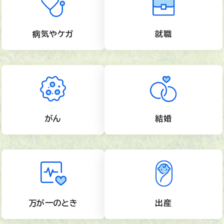
病気やケガ
就職
がん
結婚
万が一のとき
出産