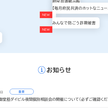
府民共済掲示板
【毎月府民共済のホットなニュー
みんなで防ごう詐欺被害
お知らせ
重要
5日
】御堂筋ダイビル夜間個別相談会の開催について（必ずご確認くだ