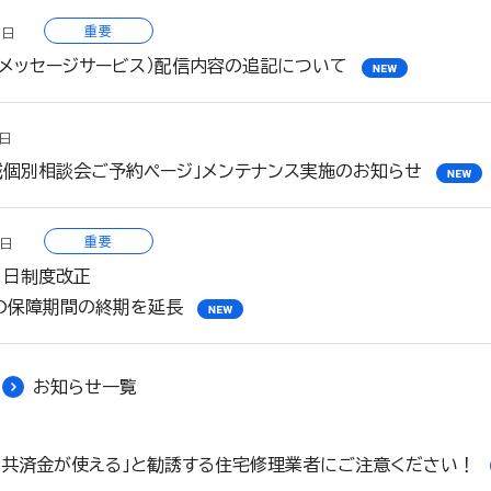
重要
7日
トメッセージサービス）配信内容の追記について
0日
域個別相談会ご予約ページ」メンテナンス実施のお知らせ
重要
0日
1日制度改正
」の保障期間の終期を延長
お知らせ一覧
「共済金が使える」と勧誘する住宅修理業者にご注意ください！