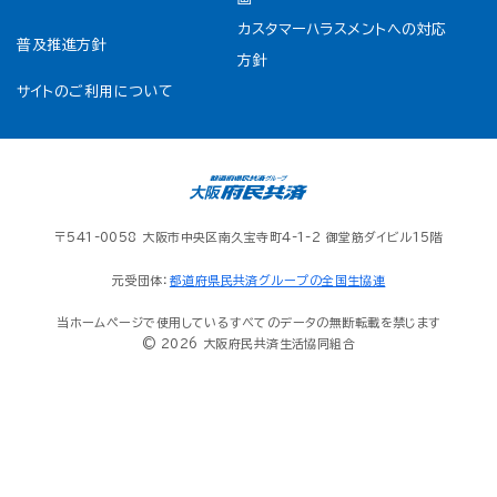
カスタマーハラスメントへの対応
普及推進方針
方針
サイトのご利用について
〒541-0058 大阪市中央区南久宝寺町4-1-2 御堂筋ダイビル15階
元受団体：
都道府県民共済グループの全国生協連
当ホームページで使用しているすべてのデータの無断転載を禁じます
© 2026 大阪府民共済生活協同組合